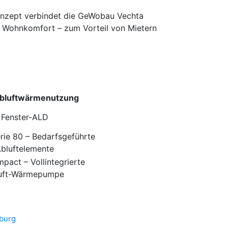
onzept verbindet die GeWobau Vechta
 Wohnkomfort – zum Vorteil von Mietern
Abluftwärmenutzung
Fenster-ALD
erie 80 – Bedarfsgeführte
bluftelemente
act – Vollintegrierte
uft-Wärmepumpe
burg