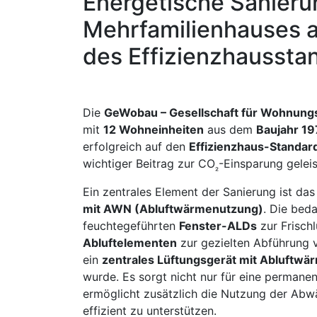
Energetische Sanieru
Mehrfamilienhauses 
des Effizienzhaussta
Die
GeWobau – Gesellschaft für Wohnun
mit
12 Wohneinheiten
aus dem
Baujahr 1
erfolgreich auf den
Effizienzhaus-Standar
wichtiger Beitrag zur CO
-Einsparung geleis
₂
Ein zentrales Element der Sanierung ist d
mit AWN (Abluftwärmenutzung)
. Die bed
feuchtegeführten
Fenster-ALDs
zur Frisch
Abluftelementen
zur gezielten Abführung v
ein
zentrales Lüftungsgerät mit Abluftw
wurde. Es sorgt nicht nur für eine permanen
ermöglicht zusätzlich die Nutzung der Abw
effizient zu unterstützen.