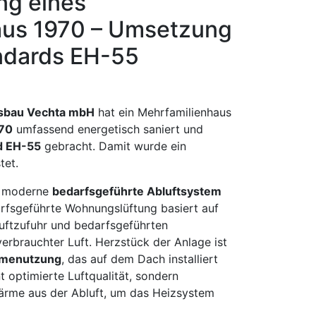
ng eines
aus 1970 – Umsetzung
ndards EH-55
gsbau Vechta mbH
hat ein Mehrfamilienhaus
970
umfassend energetisch saniert und
d EH-55
gebracht. Damit wurde ein
tet.
as moderne
bedarfsgeführte Abluftsystem
arfsgeführte Wohnungslüftung basiert auf
luftzufuhr und bedarfsgeführten
erbrauchter Luft. Herzstück der Anlage ist
ärmenutzung
, das auf dem Dach installiert
t optimierte Luftqualität, sondern
ärme aus der Abluft, um das Heizsystem
Previo