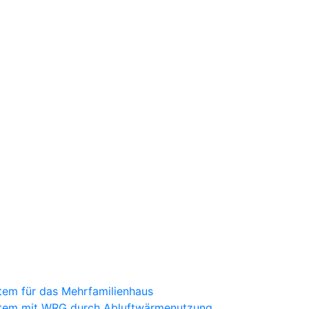
tem für das Mehrfamilienhaus
stem mit WRG durch Abluftwärmenutzung